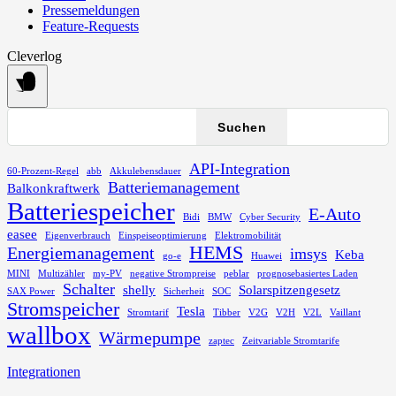
Pressemeldungen
Feature-Requests
Cleverlog
Suchen
Suchen
API-Integration
60-Prozent-Regel
abb
Akkulebensdauer
Batteriemanagement
Balkonkraftwerk
Batteriespeicher
E-Auto
Bidi
BMW
Cyber Security
easee
Eigenverbrauch
Einspeiseoptimierung
Elektromobilität
HEMS
Energiemanagement
imsys
Keba
go-e
Huawei
MINI
Multizähler
my-PV
negative Strompreise
peblar
prognosebasiertes Laden
Schalter
shelly
Solarspitzengesetz
SAX Power
Sicherheit
SOC
Stromspeicher
Tesla
Stromtarif
Tibber
V2G
V2H
V2L
Vaillant
wallbox
Wärmepumpe
zaptec
Zeitvariable Stromtarife
Blog
Integrationen